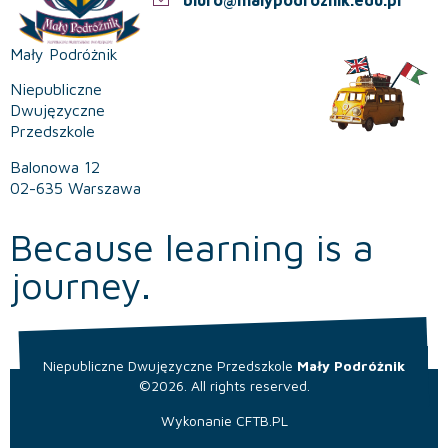
Mały Podróżnik
Niepubliczne
Dwujęzyczne
Przedszkole
Balonowa 12
02-635 Warszawa
Because learning is a
journey.
Niepubliczne Dwujęzyczne Przedszkole
Mały Podróżnik
©2026. All rights reserved.
Wykonanie
CFTB.PL