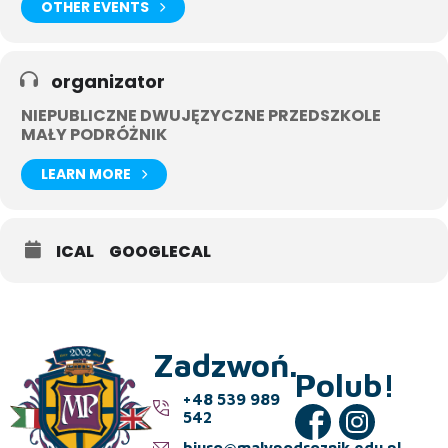
OTHER EVENTS
organizator
NIEPUBLICZNE DWUJĘZYCZNE PRZEDSZKOLE
MAŁY PODRÓŻNIK
LEARN MORE
ICAL
GOOGLECAL
Zadzwoń.
Polub!
+48 539 989
542
biuro@malypodroznik.edu.pl