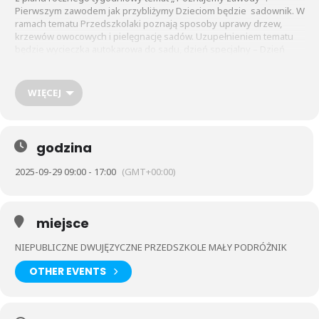
Pierwszym zawodem jak przybliżymy Dzieciom będzie sadownik. W
ramach tematu Przedszkolaki poznają sposoby uprawy drzew,
krzewów owocowych i pielęgnację sadów. Uzupełnieniem tematu
będzie wycieczka autokarowa do sadu, dzień specjalny – Dzień
Jabłka, Home projekt i jesienne koło kulinarne.
WIĘCEJ
godzina
2025-09-29 09:00 - 17:00
(GMT+00:00)
miejsce
NIEPUBLICZNE DWUJĘZYCZNE PRZEDSZKOLE MAŁY PODRÓŻNIK
OTHER EVENTS