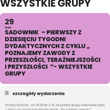
WSZYSTKIE GRUPY
29
WRZ
SADOWNIK – PIERWSZY Z
DZIESIĘCIU TYGODNI
DYDAKTYCZNYCH Z CYKLU „
POZNAJEMY ZAWODY Z
PRZESZŁOŚCI, TERAŻNIEJSZOŚCI
I PRZYSZŁOŚCI ”- WSZYSTKIE
GRUPY
szczegóły wydarzenia
Drodzy Rodzice, od 29.09 do 3.10 wszystkie grupy realizować będą
z planu rocznego tygodniowy temat „ Poznajemy zawody ”.