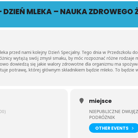
– DZIEŃ MLEKA – NAUKA ZDROWEGO 
ka przed nami kolejny Dzień Specjalny. Tego dnia w Przedszkolu do
óżnicy wytężą swój zmysł smaku, by móc rozpoznać różne rodzaje mle
kowo dowiedzą się jakie walory zdrowotne dla organizmu ma spożyw
tuje potrawę, której głównym składnikiem będzie mleko. To będzie 
miejsce
00)
NIEPUBLICZNE DWUJĘ
PODRÓŻNIK
OTHER EVENTS