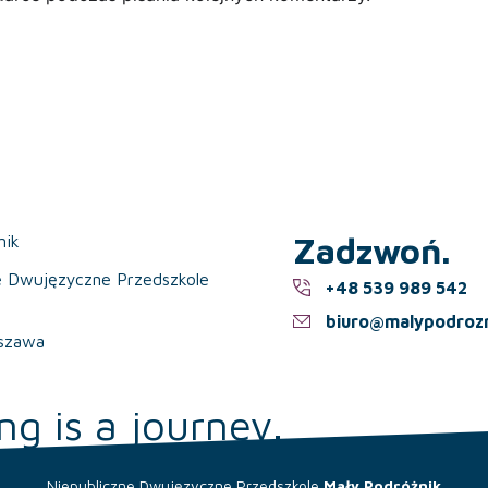
Zadzwoń.
nik
e Dwujęzyczne Przedszkole
+48 539 989 542
biuro@malypodrozn
szawa
ng is a journey.
Niepubliczne Dwujęzyczne Przedszkole
Mały Podróżnik