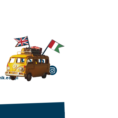
Polub!
ik.edu.pl