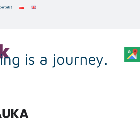
ontakt
k
ng is a journey.
NAUKA