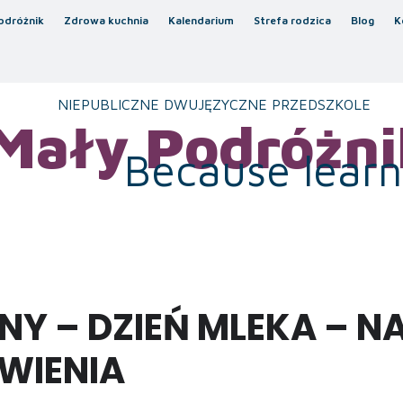
odróżnik
Zdrowa kuchnia
Kalendarium
Strefa rodzica
Blog
K
NIEPUBLICZNE DWUJĘZYCZNE PRZEDSZKOLE
Mały Podróżni
Because learni
NY – DZIEŃ MLEKA – 
WIENIA