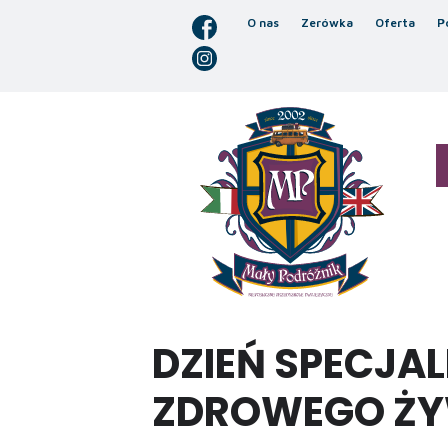
O nas
Zerówka
Oferta
P
DZIEŃ SPECJAL
ZDROWEGO ŻY