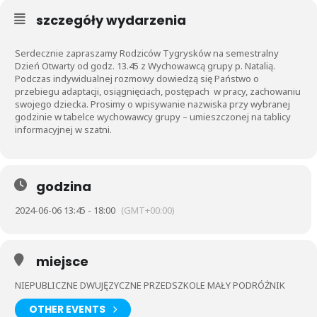
szczegóły wydarzenia
Serdecznie zapraszamy Rodziców Tygrysków na semestralny
Dzień Otwarty od godz. 13.45 z Wychowawcą grupy p. Natalią.
Podczas indywidualnej rozmowy dowiedzą się Państwo o
przebiegu adaptacji, osiągnięciach, postępach w pracy, zachowaniu
swojego dziecka. Prosimy o wpisywanie nazwiska przy wybranej
godzinie w tabelce wychowawcy grupy – umieszczonej na tablicy
informacyjnej w szatni.
godzina
2024-06-06 13:45 - 18:00
(GMT+00:00)
miejsce
NIEPUBLICZNE DWUJĘZYCZNE PRZEDSZKOLE MAŁY PODRÓŻNIK
OTHER EVENTS