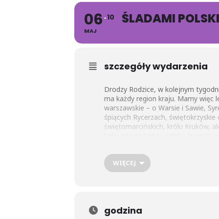
06
ŚLADAMI POLSK
10
MAJ
szczegóły wydarzenia
Drodzy Rodzice, w kolejnym tygodni
ma każdy region kraju. Mamy więc l
warszawskie – o Warsie i Sawie, Syre
śpiących Rycerzach, świętokrzyski
świętomarcińskich, królu Kruków, al
kolei za najstarszą polską legendę 
(powstała w latach 1113-1116). Opo
6.05 – 10.05 dwie najstarsze grupy 
WIĘCEJ
W ramach podsumowania zajęć Przed
będzie nasz native speaker p. Gianl
legendarne karty grafomotoryczne i
Zachęcamy Państwa do śledzenia na
godzina