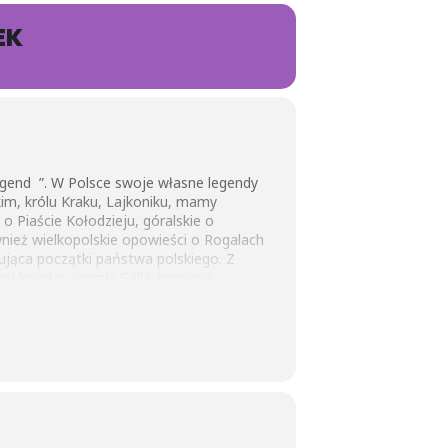
EK
egend ”. W Polsce swoje własne legendy
im, królu Kraku, Lajkoniku, mamy
 o Piaście Kołodzieju, góralskie o
ież wielkopolskie opowieści o Rogalach
sująca początki państwa polskiego. Z
ej księdze Kroniki Galla Anonima
cynujące, więc w kolejnym tygodniu tj.
a przewodnikiem w tym wydarzeniu
ealizacji tematu Sówki i Mrówki wykonają
iane wszystkie polubienia.