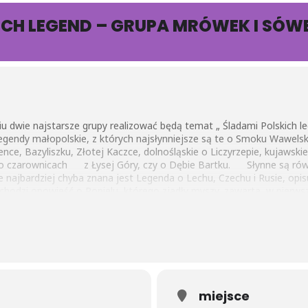
ICH LEGEND – GRUPA MRÓWEK I SÓW
u dwie najstarsze grupy realizować będą temat „ Śladami Polskich l
egendy małopolskie, z których najsłynniejsze są te o Smoku Wawelsk
nce, Bazyliszku, Złotej Kaczce, dolnośląskie o Liczyrzepie, kujawskie
e o czarownicach z Łysej Góry, czy o Dębie Bartku. Słynne są równ
e najbardziej chyba znana jest Legenda o Lechu, Czechu i Rusie, opi
uchodzi opowieść o Popielu, którego zjadły myszy, zawarta w pierwsz
wieści te, choć nie zawsze pisane zrozumiałym językiem, bywają fas
poznają te najbardziej znane.
szkolaki wyruszą na wycieczkę na Stare Miasto – śladami legend, 
uca Cafagna z zamiłowania znawca historii polskich miast. W czasie r
 prace plastyczne.
szych dydaktycznych wydarzeń na Facebook i Instagram – mile widz
miejsce