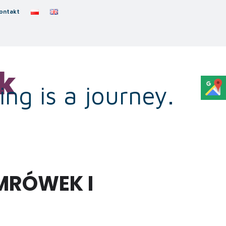
ontakt
k
ng is a journey.
MRÓWEK I