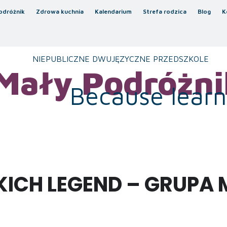
odróżnik
Zdrowa kuchnia
Kalendarium
Strefa rodzica
Blog
K
NIEPUBLICZNE DWUJĘZYCZNE PRZEDSZKOLE
Mały Podróżni
Because learni
KICH LEGEND – GRUPA 