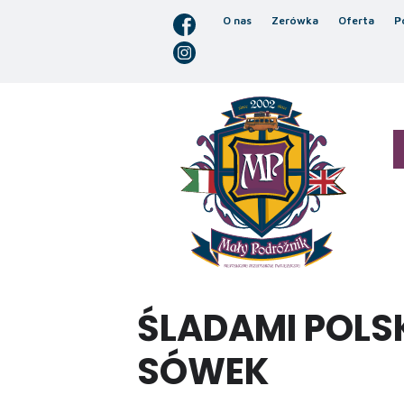
O nas
Zerówka
Oferta
P
ŚLADAMI POLS
SÓWEK