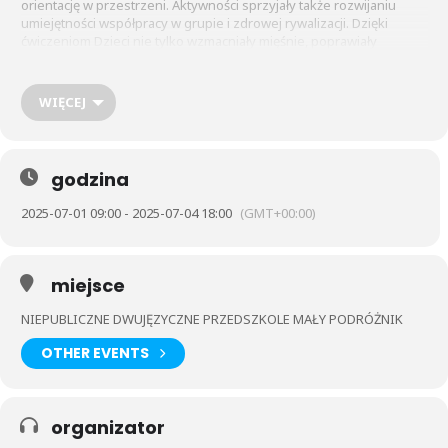
orientację w przestrzeni. Aktywności sprzyjały także rozwijaniu
umiejętności współpracy w grupie i zdrowej rywalizacji. Dzięki
ćwiczeniom Dzieci nie tylko wzmacniały mięśnie, poprawiały
kondycję ale przede wszystkim czerpały radość z ruchu na świeżym
powietrzu.
WIĘCEJ
godzina
2025-07-01 09:00 - 2025-07-04 18:00
(GMT+00:00)
miejsce
NIEPUBLICZNE DWUJĘZYCZNE PRZEDSZKOLE MAŁY PODRÓŻNIK
OTHER EVENTS
organizator