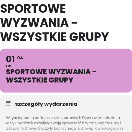
SPORTOWE
WYZWANIA -
WSZYSTKIE GRUPY
01
04
LIP
SPORTOWE WYZWANIA -
WSZYSTKIE GRUPY
szczegóły wydarzenia
W tym tygodniu podczas zajęć sportowych Dzieci w przedszkolu
Mały Podróżnik rozwijały swoją sprawność fizyczną poprzez gry i
zabawy ruchowe. Ćwiczyły koordynację ruchową, równowagę oraz