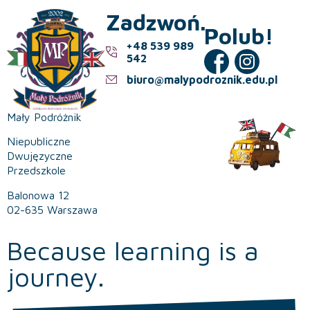
Zadzwoń.
Polub!
+48 539 989
542
biuro@malypodroznik.edu.pl
Mały Podróżnik
Niepubliczne
Dwujęzyczne
Przedszkole
Balonowa 12
02-635 Warszawa
Because learning is a
journey.