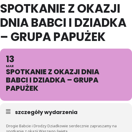
SPOTKANIE Z OKAZJI
DNIA BABCI I DZIADKA
– GRUPA PAPUŻEK
13
MAR
SPOTKANIE Z OKAZJI DNIA
BABCI I DZIADKA – GRUPA
PAPUŻEK
szczegóły wydarzenia
Drogie Babcie i Drodzy Dziadkowie serdecznie zapraszamy na
spotkanie z okazji Waszego święta.