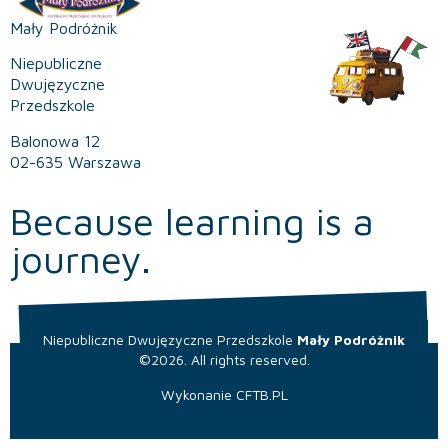
Mały Podróżnik
Niepubliczne
Dwujęzyczne
Przedszkole
Balonowa 12
02-635 Warszawa
Because learning is a
journey.
Niepubliczne Dwujęzyczne Przedszkole
Mały Podróżnik
©2026. All rights reserved.
Wykonanie
CFTB.PL