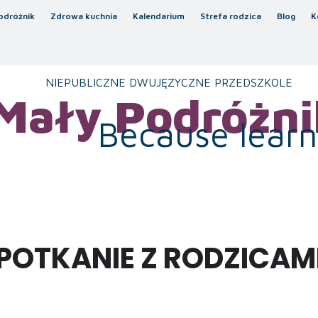
odróżnik
Zdrowa kuchnia
Kalendarium
Strefa rodzica
Blog
K
NIEPUBLICZNE DWUJĘZYCZNE PRZEDSZKOLE
Mały Podróżni
Because learni
POTKANIE Z RODZICAMI