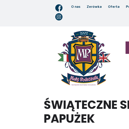
O nas
Zerówka
Oferta
P
ŚWIĄTECZNE S
PAPUŻEK