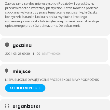
Zapraszamy serdecznie wszystkich Rodziców Tygrysków na
przedświąteczne warsztaty plastyczne. Każda Rodzina podczas
spotkania wykona trzy prace tematyczne np. pisankę, króliczka,
koszyczek, baranka lub kurczaczka, wysłucha krótkiego
wiosennego wierszyka lub świątecznej piosenki oraz skosztuje
upieczonego przez Dzieci mazurka. Do zobaczenia.
godzina
2024-03-26 09:30 - 11:00
(GMT+00:00)
miejsce
NIEPUBLICZNE DWUJĘZYCZNE PRZEDSZKOLE MAŁY PODRÓŻNIK
OTHER EVENTS
organizator