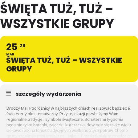
ŚWIĘTA TUŻ, TUŻ –
WSZYSTKIE GRUPY
25
28
MAR
ŚWIĘTA TUŻ, TUŻ – WSZYSTKIE
GRUPY
szczegóły wydarzenia
Drodzy Mali Podróżnicy w najbliższych dniach realizować będziecie
świąteczny blok tematyczny. Przy tej okazji przybliżymy Wam
regionalne tradycje i symbole świąteczne. Bohaterami tygodnia
będą nie tylko baranki, zajączki, kurczaczki, dowiecie się także wielu
ciekawostek na temat tradycyjnych wielkanocnych potraw. Chętne
grupy zrealizują mini projekt pt. „ Jajko ”, Przedszkolaki sprawdzą co