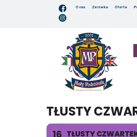
O nas
Zerówka
Oferta
P
TŁUSTY CZWAR
16
TŁUSTY CZWARTEK