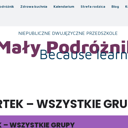
odróżnik
Zdrowa kuchnia
Kalendarium
Strefa rodzica
Blog
K
NIEPUBLICZNE DWUJĘZYCZNE PRZEDSZKOLE
Mały Podróżni
Because learni
TEK – WSZYSTKIE GR
 – WSZYSTKIE GRUPY