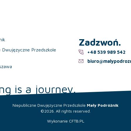
Zadzwoń.
nik
e Dwujęzyczne Przedszkole
+48 539 989 542
biuro@malypodrozn
szawa
ng is a journey.
Niepubliczne Dwujęzyczne Przedszkole
Mały Podróżnik
©2026. All rights reserved.
Wykonanie
CFTB.PL