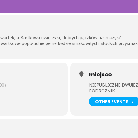
 czwartek, a Bartkowa uwierzyła, dobrych pączków nasmażyła’
czwartkowe popołudnie pełne będzie smakowitych, słodkich przysma
miejsce
00)
NIEPUBLICZNE DWUJĘ
PODRÓŻNIK
OTHER EVENTS