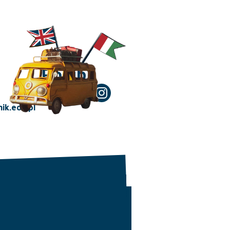
Polub!
ik.edu.pl