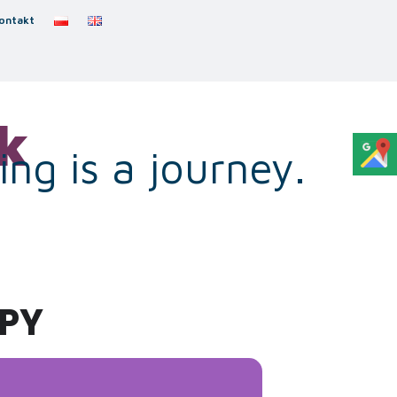
ontakt
k
ng is a journey.
UPY