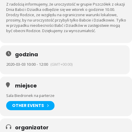
Z radością informujemy, że uroczystość w grupie Pszczółek z okazji
Dnia Babci i Dziadka odbędzie się we wtorek o godzinie 10.00.
Drodzy Rodzice, ze względu na ograniczone warunki lokalowe,
prosimy, by na uroczystość przybyli tylko Babcie i Dziadkowie. Tylko
w przypadku nieobecności Babć i Dziadków w zastępstwie mogą
być obecni Rodzice. Dziękujemy za wyrozumiałość.
godzina
2020-03-03 10:00 - 12:00
(GMT+00:00)
miejsce
Sala Biedronek na parterze
OTHER EVENTS
organizator