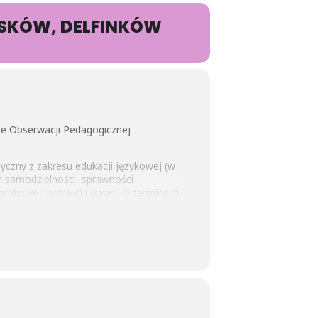
YSKÓW, DELFINKÓW
e Obserwacji Pedagogicznej
yczny z zakresu edukacji językowej (w
m samodzielności, sprawności
zrokowej, pamięci i uwagi. O terminach
rmujemy w kolejnych mailach.
wstępną i końcową Diagnozę gotowości