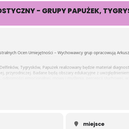
OSTYCZNY - GRUPY PAPUŻEK, TYGR
tralnych Ocen Umiejętności – Wychowawcy grup opracowują Arkusz
 Delfinków, Tygrysków, Papużek realizowany będzie materiał diagnost
ej, przyrodniczej. Badane będą obszary edukacyjne z uwzględnienie
 odporności emocjonalnej, mowy i myślenia, percepcji słuchowej, w
ędą mogli Państwo omówić postępy edukacyjne swoich Dzieci poinfo
wych tj. Mrówek i Sówek już otrzymali dwie Oceny Umiejętności – 
lejne oceny otrzymają już w szkole.
miejsce