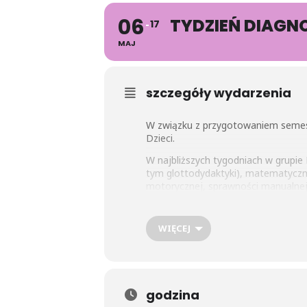
06
TYDZIEŃ DIAGN
17
MAJ
szczegóły wydarzenia
W związku z przygotowaniem semes
Dzieci.
W najbliższych tygodniach w grupie
tym glottodydaktyki), matematyczn
motorycznej, sprawności manualnej,
Dni Otwartych, w czasie których b
Rodzice najstarszych grup zerówko
WIĘCEJ
Szkolnej – zatem nasi Absolwenci ko
godzina