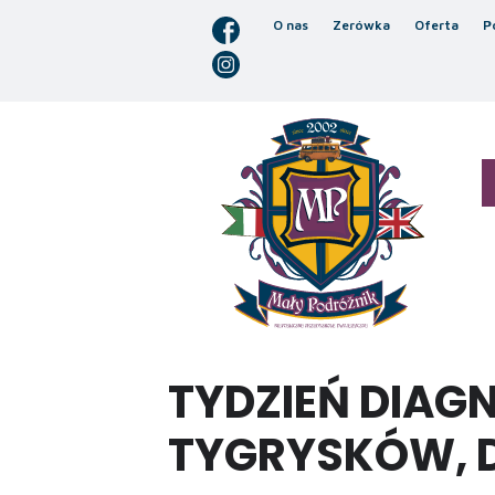
O nas
Zerówka
Oferta
P
TYDZIEŃ DIAG
TYGRYSKÓW, 