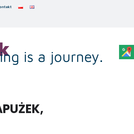
ontakt
k
ng is a journey.
APUŻEK,