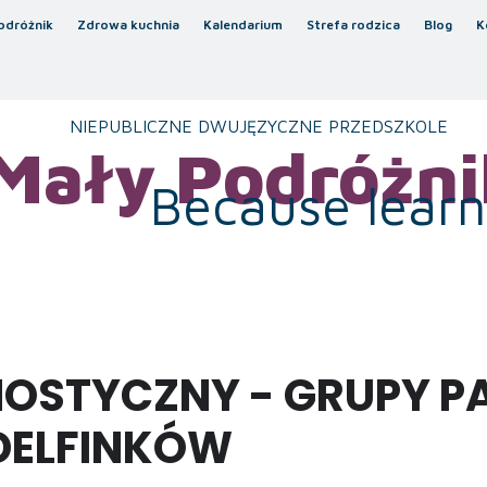
odróżnik
Zdrowa kuchnia
Kalendarium
Strefa rodzica
Blog
K
NIEPUBLICZNE DWUJĘZYCZNE PRZEDSZKOLE
Mały Podróżni
Because learni
NOSTYCZNY - GRUPY P
DELFINKÓW