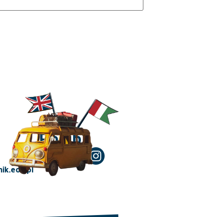
Polub!
ik.edu.pl