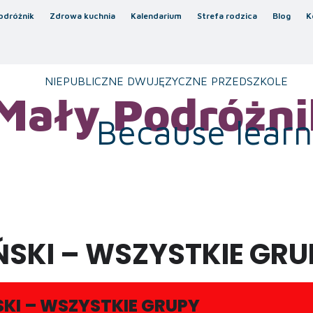
odróżnik
Zdrowa kuchnia
Kalendarium
Strefa rodzica
Blog
K
NIEPUBLICZNE DWUJĘZYCZNE PRZEDSZKOLE
Mały Podróżni
Because learni
ŃSKI – WSZYSTKIE GRU
KI – WSZYSTKIE GRUPY