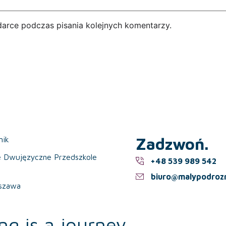
darce podczas pisania kolejnych komentarzy.
Zadzwoń.
nik
e Dwujęzyczne Przedszkole
+48 539 989 542
biuro@malypodrozn
szawa
ng is a journey.