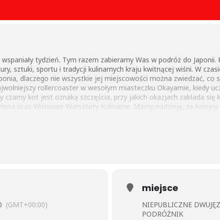
 wspaniały tydzień. Tym razem zabieramy Was w podróż do Japonii
ry, sztuki, sportu i tradycji kulinarnych kraju kwitnącej wiśni. W cz
Japonia, dlaczego nie wszystkie jej miejscowości można zwiedzać, co
wolniejszy rollercoaster w wesołym miasteczku Okayamie, kiedy uczn
czy czarny kot jest oznaką szczęścia, przy jakich okazjach zakłada s
elona oraz Wiśniowe Warsztaty Kulinarne. Mamy nadzieję, że kolejny
zainspiruje do poszukiwań nowych miejsc na mapie świata.
miejsce
0
(GMT+00:00)
NIEPUBLICZNE DWUJĘ
PODRÓŻNIK