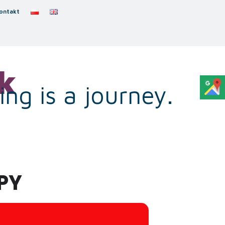
ontakt
k
ng is a journey.
PY