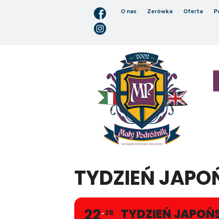
O nas
Zerówka
Oferta
P
TYDZIEŃ JAPO
22
TYDZIEŃ JAPOŃS
26