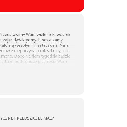
. Przedstawimy Wam wiele ciekawostek
asie zajęć dydaktycznych poszukamy
 stało się wesołym miasteczkiem Nara
iowie rozpoczynają rok szkolny, z ilu
ię kimono. Dopełnieniem tygodnia będzie
 tydzień podróżniczy przyniesie Wam
ZYCZNE PRZEDSZKOLE MAŁY