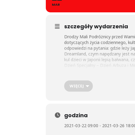
MAR
szczegóły wydarzenia
Drodzy Mali Podróżnicy przed Wami
dotyczących życia codziennego, kultu
odpowiedzi na pytania: gdzie leży 
Dreamland, czym napędzany jest naj
kul dzieci w Japonii lepią bałwana, 
Dzień Specjalny – Dzień Arbuza i M
wiele radości, pobudzi ciekawość i 
WIĘCEJ
godzina
2021-03-22 09:00 - 2021-03-26 18:0