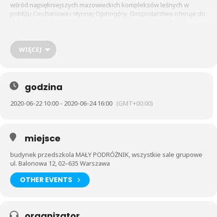
wśród najpiękniejszych mazowieckich kompleksów leśnych w
pobliżu Ciechanowa i słynnej Opinogóry. Gospodarstwo oferuje do
dyspozycji Małych Podróżników zielone tereny, wiaty, altany,
bezpieczny plac zabaw, boiska do piłki nożnej oraz siatkówki
zarówno klasycznej jak i plażowej. Podczas wizyty w leśniczówce
Przedszkolaki spotkają koniki polskie, kozy, owce, króliki.
WIĘCEJ
Planowany wyjazd grupy Żabek i Zajączków to 22.06 -24.06.
godzina
2020-06-22 10:00 - 2020-06-24 16:00
(GMT+00:00)
miejsce
budynek przedszkola MAŁY PODRÓŻNIK, wszystkie sale grupowe
ul. Balonowa 12, 02–635 Warszawa
OTHER EVENTS
organizator