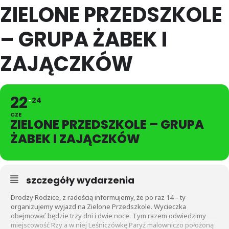
ZIELONE PRZEDSZKOLE
– GRUPA ŻABEK I
ZAJĄCZKÓW
22
24
CZE
ZIELONE PRZEDSZKOLE – GRUPA
ŻABEK I ZAJĄCZKÓW
szczegóły wydarzenia
Drodzy Rodzice, z radością informujemy, że po raz 14 – ty
organizujemy wyjazd na Zielone Przedszkole. Wycieczka
obejmować będzie trzy dni i dwie noce. Tym razem odwiedzimy
miejscowość Rzy a w niej Leśniczówkę Paryż malowniczo położoną