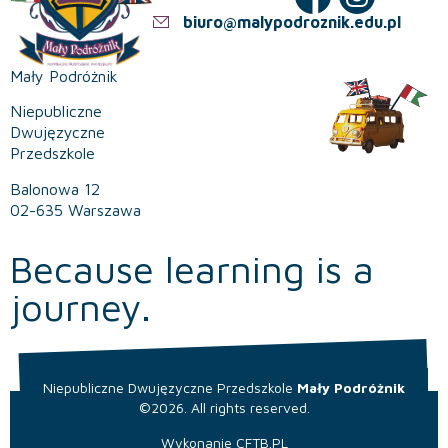
biuro@malypodroznik.edu.pl
Mały Podróżnik
Niepubliczne
Dwujęzyczne
Przedszkole
Balonowa 12
02-635 Warszawa
Because learning is a
journey.
Niepubliczne Dwujęzyczne Przedszkole
Mały Podróżnik
©2026. All rights reserved.
Wykonanie
CFTB.PL