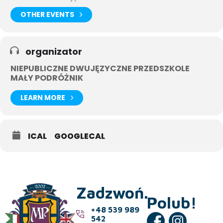
OTHER EVENTS
organizator
NIEPUBLICZNE DWUJĘZYCZNE PRZEDSZKOLE
MAŁY PODRÓŻNIK
LEARN MORE
ICAL
GOOGLECAL
Zadzwoń.
Polub!
+48 539 989
542