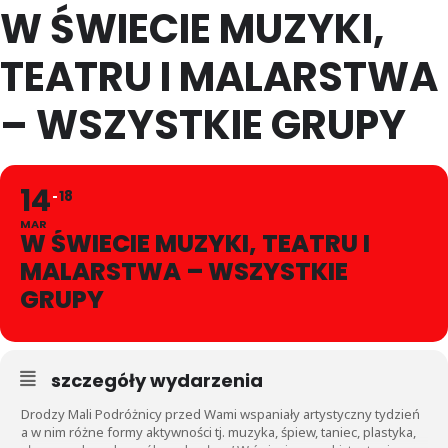
W ŚWIECIE MUZYKI,
TEATRU I MALARSTWA
– WSZYSTKIE GRUPY
14
18
MAR
W ŚWIECIE MUZYKI, TEATRU I
MALARSTWA – WSZYSTKIE
GRUPY
szczegóły wydarzenia
Drodzy Mali Podróżnicy przed Wami wspaniały artystyczny tydzień
a w nim różne formy aktywności tj. muzyka, śpiew, taniec, plastyka,