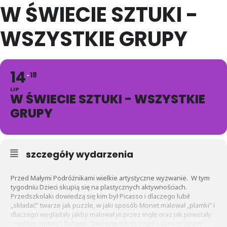
W ŚWIECIE SZTUKI -
WSZYSTKIE GRUPY
14
18
LIP
W ŚWIECIE SZTUKI - WSZYSTKIE
GRUPY
szczegóły wydarzenia
Przed Małymi Podróżnikami wielkie artystyczne wyzwanie. W tym
tygodniu Dzieci skupią się na plastycznych aktywnościach.
Przedszkolaki dowiedzą się kim był Picasso i dlaczego lubił
„składać” twarze jak puzzle, w jaki sposób Monet malował „plamki” i
dlaczego wyglądały jakby malował je przez mgłę oraz jak powstały
„miękkie zegary” Daliego. Zarówno młodsze jak i starsze grupy