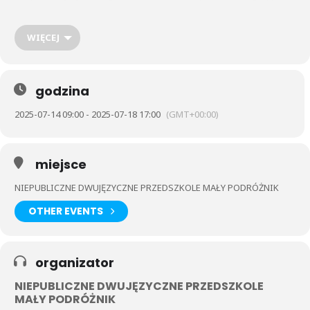
stworzą prace plastyczne, których mottem przewodnim zostaną
m.in kubizm, impresjonizm, abstrakcja. Dopełnieniem tygodnia
będzie stworzenie rzeźby z masy solnej i ozdobienie jej według
WIĘCEJ
własnych pomysłów.
godzina
2025-07-14 09:00 - 2025-07-18 17:00
(GMT+00:00)
miejsce
NIEPUBLICZNE DWUJĘZYCZNE PRZEDSZKOLE MAŁY PODRÓŻNIK
OTHER EVENTS
organizator
NIEPUBLICZNE DWUJĘZYCZNE PRZEDSZKOLE
MAŁY PODRÓŻNIK