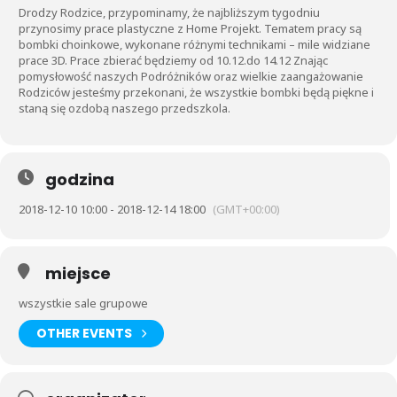
Drodzy Rodzice, przypominamy, że najbliższym tygodniu
przynosimy prace plastyczne z Home Projekt. Tematem pracy są
bombki choinkowe, wykonane różnymi technikami – mile widziane
prace 3D. Prace zbierać będziemy od 10.12.do 14.12 Znając
pomysłowość naszych Podróżników oraz wielkie zaangażowanie
Rodziców jesteśmy przekonani, że wszystkie bombki będą piękne i
staną się ozdobą naszego przedszkola.
godzina
2018-12-10 10:00 - 2018-12-14 18:00
(GMT+00:00)
miejsce
wszystkie sale grupowe
OTHER EVENTS