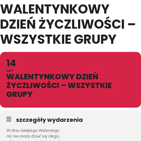
WALENTYNKOWY
DZIEŃ ŻYCZLIWOŚCI –
WSZYSTKIE GRUPY
14
LUT
WALENTYNKOWY DZIEŃ
ŻYCZLIWOŚCI – WSZYSTKIE
GRUPY
szczegóły wydarzenia
W dniu świętego Walentego
nic nie może dziać się złego,