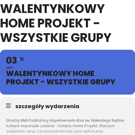
WALENTYNKOWY
HOME PROJEKT -
WSZYSTKIE GRUPY
03
12
LUT
WALENTYNKOWY HOME
PROJEKT - WSZYSTKIE GRUPY
szczegóły wydarzenia
Drodzy Mali Podróżnicy dopełnieniem dnia św. Walentego będzie
kolejne wspaniałe zadanie – kolejny Home Projekt. Waszym
zadaniem ( wraz z pomocą Rodziców ) jest wykonanie