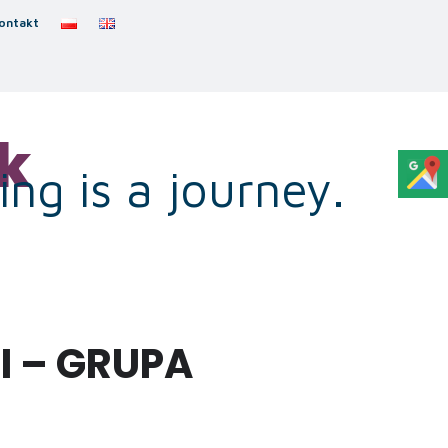
ontakt
k
ng is a journey.
I – GRUPA