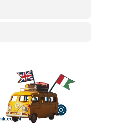
Polub!
ik.edu.pl