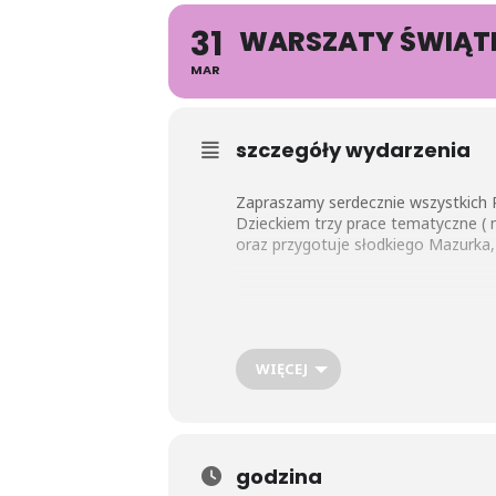
31
WARSZATY ŚWIĄTE
MAR
szczegóły wydarzenia
Zapraszamy serdecznie wszystkich 
Dzieckiem trzy prace tematyczne ( n
oraz przygotuje słodkiego Mazurka
WIĘCEJ
godzina