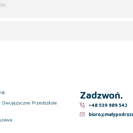
00)
Zadzwoń.
nik
e Dwujęzyczne Przedszkole
+48 539 989 542
biuro@malypodrozn
szawa