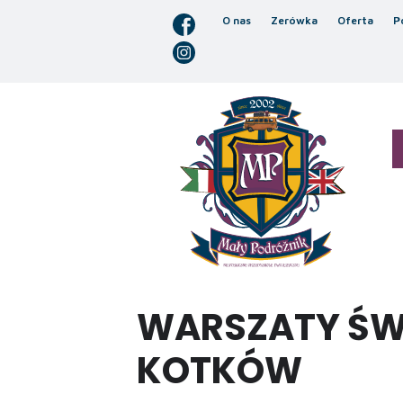
O nas
Zerówka
Oferta
P
WARSZATY ŚWI
KOTKÓW