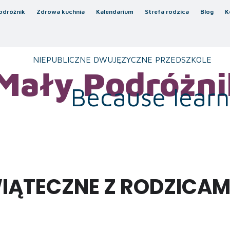
odróżnik
Zdrowa kuchnia
Kalendarium
Strefa rodzica
Blog
K
NIEPUBLICZNE DWUJĘZYCZNE PRZEDSZKOLE
Mały Podróżni
Because learni
ĄTECZNE Z RODZICAM