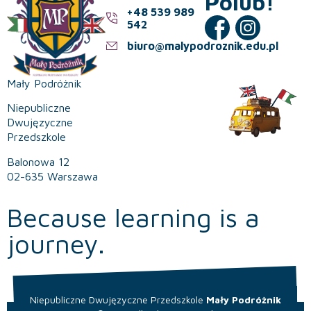
Polub!
+48 539 989
542
biuro@malypodroznik.edu.pl
Mały Podróżnik
Niepubliczne
Dwujęzyczne
Przedszkole
Balonowa 12
02-635 Warszawa
Because learning is a
journey.
Niepubliczne Dwujęzyczne Przedszkole
Mały Podróżnik