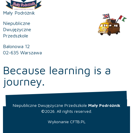
Mały Podróżnik
Niepubliczne
Dwujęzyczne
Przedszkole
Balonowa 12
02-635 Warszawa
Because learning is a
journey.
Niepubliczne Dwujęzyczne Przedszkole
Mały Podróżnik
©2026. All rights reserved.
Wykonanie
CFTB.PL