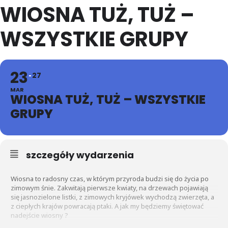
WIOSNA TUŻ, TUŻ –
WSZYSTKIE GRUPY
23
27
MAR
WIOSNA TUŻ, TUŻ – WSZYSTKIE
GRUPY
szczegóły wydarzenia
Wiosna to radosny czas, w którym przyroda budzi się do życia po
zimowym śnie. Zakwitają pierwsze kwiaty, na drzewach pojawiają
się jasnozielone listki, z zimowych kryjówek wychodzą zwierzęta, a
z ciepłych krajów powracają ptaki. A jak my będziemy świętować
nadejście wiosny ?