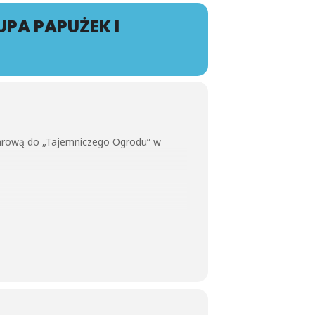
PA PAPUŻEK I
karową do „Tajemniczego Ogrodu” w
 „ Pierwsze listki ”.
rze, jak rośliny „budzą się” po zimie