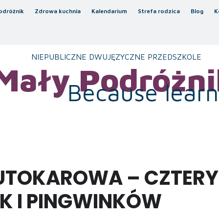
odróżnik
Zdrowa kuchnia
Kalendarium
Strefa rodzica
Blog
K
NIEPUBLICZNE DWUJĘZYCZNE PRZEDSZKOLE
Mały Podróżni
Because learni
UTOKAROWA – CZTERY
K I PINGWINKÓW