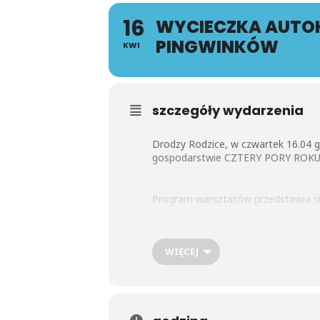
16
WYCIECZKA AUTOK
PINGWINKÓW
KWI
szczegóły wydarzenia
Drodzy Rodzice, w czwartek 16.04
gospodarstwie CZTERY PORY
Program warsztatów przedstawia si
• poznanie etapów rozwoju roślin – c
WIĘCEJ
oraz jak wygląda ich pielęgnacja
• obserwacja ogrodu, sadu i grząde