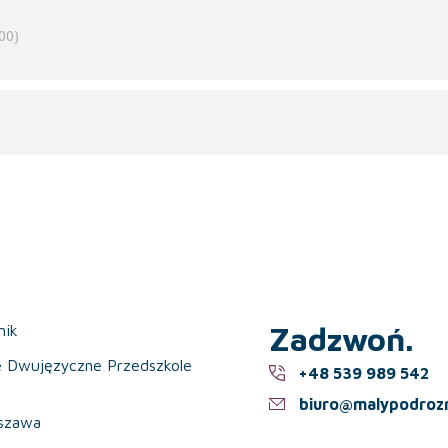
dzieci
00)
iem śpiewu ptaków
 pamiątek.
Zadzwoń.
nik
e Dwujęzyczne Przedszkole
+48 539 989 542
biuro@malypodrozn
szawa