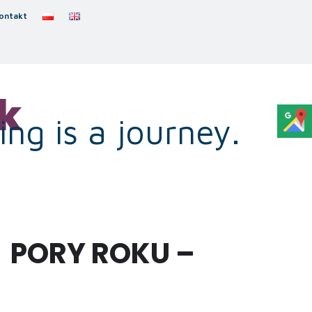
ontakt
k
ng is a journey.
 PORY ROKU –