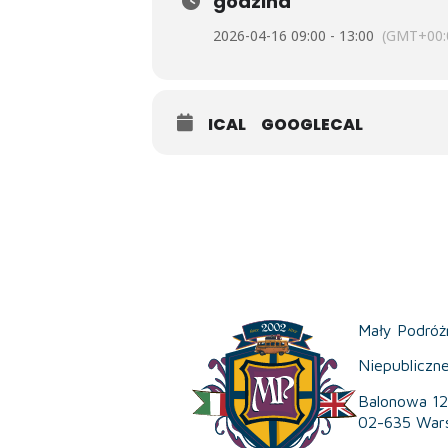
godzina
• samodzielne sadzenie roślin przez 
2026-04-16 09:00 - 13:00
(GMT+00:
• zabawy muzyczne z rozpoznawan
ICAL
GOOGLECAL
• warsztaty plastyczne – wykonanie
Mały Podróż
Niepubliczn
Balonowa 12
02-635 War