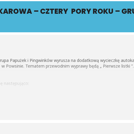
AROWA – CZTERY PORY ROKU – GRU
 grupa Papużek i Pingwinków wyrusza na dodatkową wycieczkę auto
 ROKU w Powsinie. Tematem przewodnim wyprawy będą
ę następująco:
o sprzyja ich wzrostowi, dlaczego korzenie rosną w dół, a pędy ku gó
k oraz nauka rozpoznawania roślin