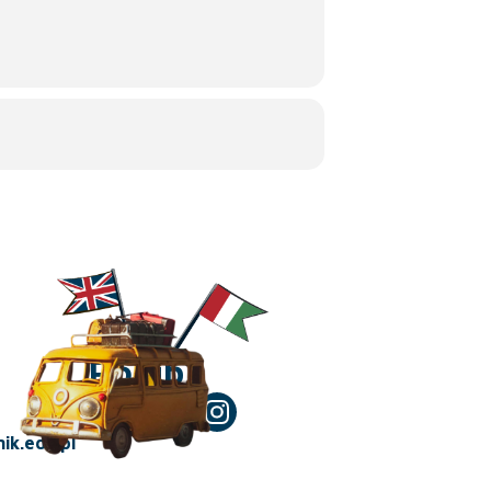
Polub!
ik.edu.pl