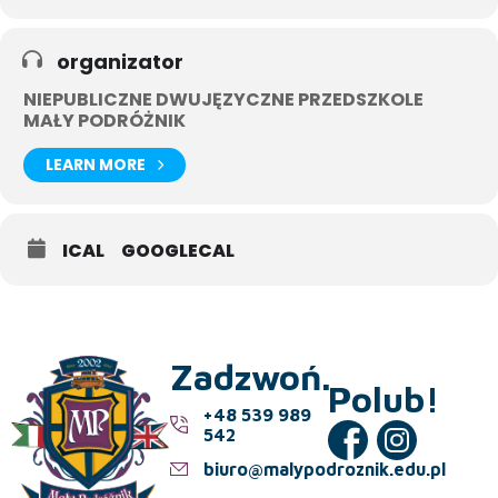
organizator
To tylko kilka ciekawostek, które poznają podczas poniedziałkowej
wycieczki nasze Przedszkolaki.
NIEPUBLICZNE DWUJĘZYCZNE PRZEDSZKOLE
MAŁY PODRÓŻNIK
LEARN MORE
ICAL
GOOGLECAL
Zadzwoń.
Polub!
+48 539 989
542
biuro@malypodroznik.edu.pl