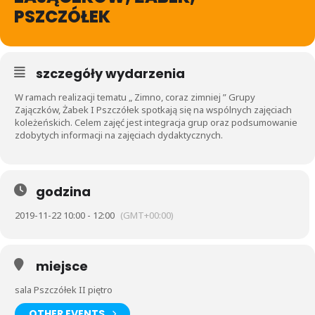
PSZCZÓŁEK
szczegóły wydarzenia
W ramach realizacji tematu „ Zimno, coraz zimniej ” Grupy
Zajączków, Żabek I Pszczółek spotkają się na wspólnych zajęciach
koleżeńskich. Celem zajęć jest integracja grup oraz podsumowanie
zdobytych informacji na zajęciach dydaktycznych.
godzina
2019-11-22 10:00 - 12:00
(GMT+00:00)
miejsce
sala Pszczółek II piętro
OTHER EVENTS