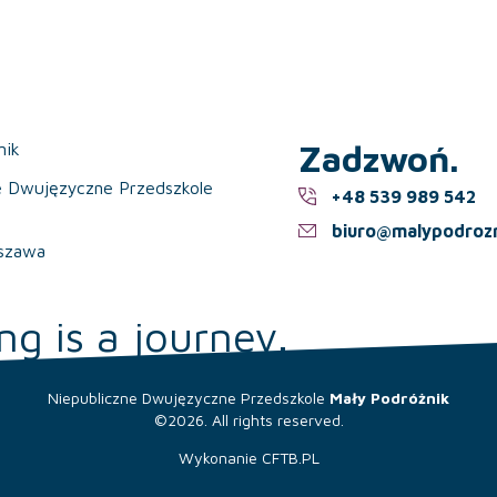
Zadzwoń.
nik
e Dwujęzyczne Przedszkole
+48 539 989 542
biuro@malypodrozn
szawa
ng is a journey.
Niepubliczne Dwujęzyczne Przedszkole
Mały Podróżnik
©2026. All rights reserved.
Wykonanie
CFTB.PL