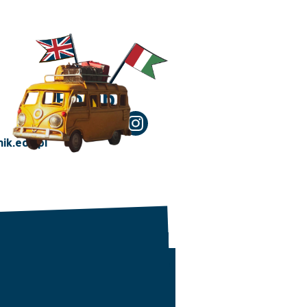
Polub!
ik.edu.pl