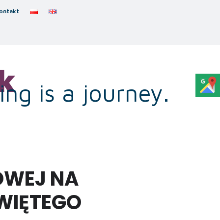
ontakt
k
ng is a journey.
OWEJ NA
ŚWIĘTEGO