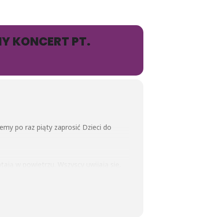
Y KONCERT PT.
my po raz piąty zaprosić Dzieci do
atają w powietrzu. Wszyscy uwijają się,
kołaj nie zdążyłby przygotować
eci, robią zabawki, pakują prezenty,
iosenką na ustach od razu staje się
ąc na koncert do Filharmonii ! Elfy znają
ego muzykowania. Nie zapomnijcie