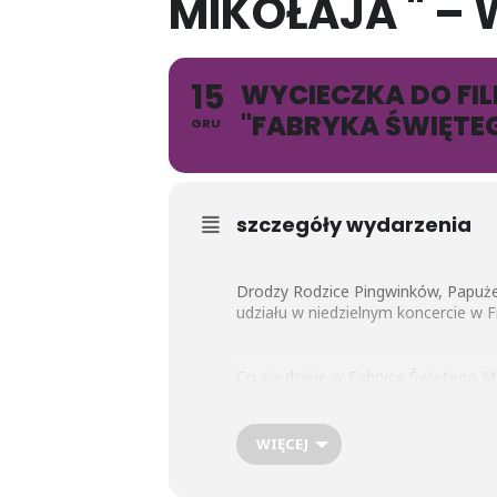
MIKOŁAJA " –
15
WYCIECZKA DO FIL
"FABRYKA ŚWIĘTEG
GRU
szczegóły wydarzenia
Drodzy Rodzice Pingwinków, Papuże
udziału w niedzielnym koncercie w F
Co się dzieje w Fabryce Świętego Mi
aby zdążyć z prezentami na najbard
wszystkich prezentów, dlatego pomag
karmią renifery, a przy okazji tych
WIĘCEJ
łatwiejsza, a niektóre z elfów grają
świąteczne piosenki i kolędy z cał