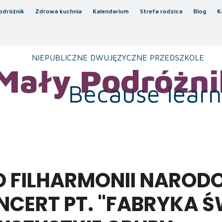
odróżnik
Zdrowa kuchnia
Kalendarium
Strefa rodzica
Blog
K
NIEPUBLICZNE DWUJĘZYCZNE PRZEDSZKOLE
Mały Podróżni
Because learni
 FILHARMONII NAROD
NCERT PT. "FABRYKA 