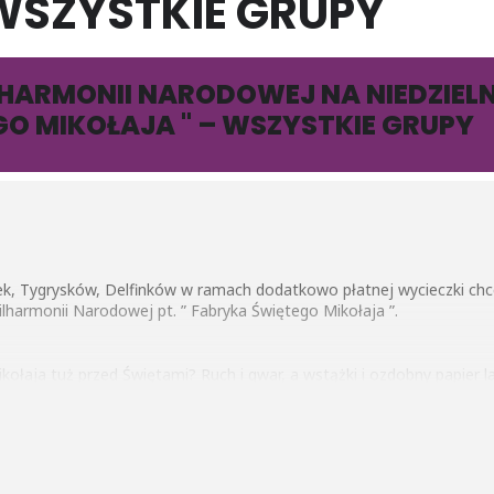
 WSZYSTKIE GRUPY
HARMONII NARODOWEJ NA NIEDZIELN
O MIKOŁAJA " – WSZYSTKIE GRUPY
k, Tygrysków, Delfinków w ramach dodatkowo płatnej wycieczki chce
ilharmonii Narodowej pt. ” Fabryka Świętego Mikołaja ”.
kołaja tuż przed Świętami? Ruch i gwar, a wstążki i ozdobny papier l
ziej magiczną noc w roku. Dzieci na całym świecie wiedzą, że sam Mi
ają mu najbardziej pracowite stworzenia – elfy! Czytają listy od dzi
 wszystkich obowiązków jeszcze wesoło podśpiewują. Ciężka praca z p
 też na instrumentach. Jakich? O tym Mali Podróżnicy przekonają się id
ego świata, na pewno będzie im miło, gdy przyłączycie się do wspóln