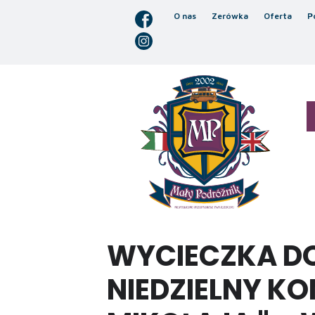
O nas
Zerówka
Oferta
P
WYCIECZKA DO
NIEDZIELNY KO