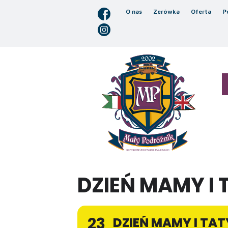
O nas
Zerówka
Oferta
P
DZIEŃ MAMY I 
23
DZIEŃ MAMY I TAT