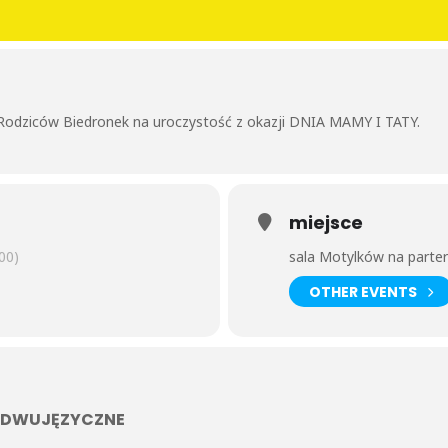
Rodziców Biedronek na uroczystość z okazji DNIA MAMY I TATY.
miejsce
00)
sala Motylków na parte
OTHER EVENTS
E DWUJĘZYCZNE