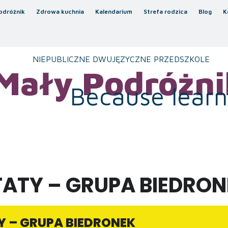
odróżnik
Zdrowa kuchnia
Kalendarium
Strefa rodzica
Blog
K
NIEPUBLICZNE DWUJĘZYCZNE PRZEDSZKOLE
Mały Podróżni
Because learni
TATY – GRUPA BIEDRO
Y – GRUPA BIEDRONEK