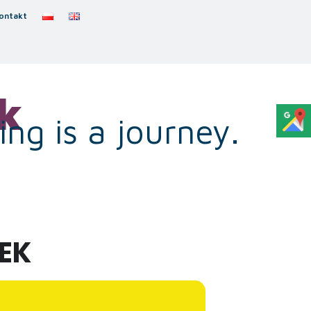
ontakt
k
ng is a journey.
NEK