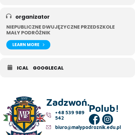
organizator
NIEPUBLICZNE DWUJĘZYCZNE PRZEDSZKOLE
MAŁY PODRÓŻNIK
LEARN MORE
ICAL
GOOGLECAL
Zadzwoń.
Polub!
+48 539 989
542
biuro@malypodroznik.edu.pl