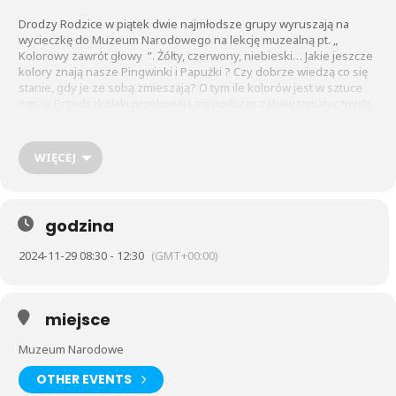
Drodzy Rodzice w piątek dwie najmłodsze grupy wyruszają na
wycieczkę do Muzeum Narodowego na lekcję muzealną pt. „
Kolorowy zawrót głowy ”. Żółty, czerwony, niebieski… Jakie jeszcze
kolory znają nasze Pingwinki i Papużki ? Czy dobrze wiedzą co się
stanie, gdy je ze sobą zmieszają? O tym ile kolorów jest w sztuce
nasze Przedszkolaki przekonają się podczas zabaw tematycznych
na piątkowej lekcji muzealnej. Dodatkowo poszukają w obrazach
barw podstawowych i pochodnych oraz sami podczas zabaw
sensorycznych spróbują uzyskać wszystkie kolory tęczy.
WIĘCEJ
godzina
2024-11-29 08:30 - 12:30
(GMT+00:00)
miejsce
Muzeum Narodowe
OTHER EVENTS