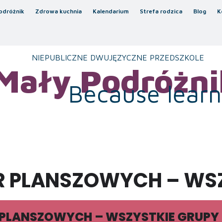
odróżnik
Zdrowa kuchnia
Kalendarium
Strefa rodzica
Blog
K
NIEPUBLICZNE DWUJĘZYCZNE PRZEDSZKOLE
Mały Podróżni
Because learni
ER PLANSZOWYCH – WS
R PLANSZOWYCH – WSZYSTKIE GRUPY