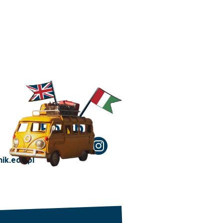
Polub!
ik.edu.pl