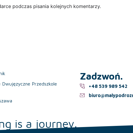
darce podczas pisania kolejnych komentarzy.
Zadzwoń.
nik
e Dwujęzyczne Przedszkole
+48 539 989 542
biuro@malypodrozn
szawa
ng is a journey.