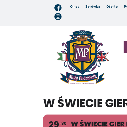
O nas
Zerówka
Oferta
P
W ŚWIECIE GI
29
W ŚWIECIE GIE
30