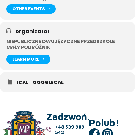
OTHER EVENTS
organizator
NIEPUBLICZNE DWUJĘZYCZNE PRZEDSZKOLE
MAŁY PODRÓŻNIK
LEARN MORE
ICAL
GOOGLECAL
Zadzwoń.
Polub!
+48 539 989
542