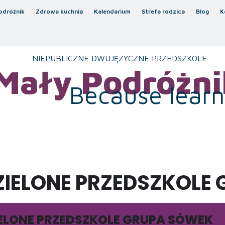
odróżnik
Zdrowa kuchnia
Kalendarium
Strefa rodzica
Blog
K
NIEPUBLICZNE DWUJĘZYCZNE PRZEDSZKOLE
Mały Podróżni
Because learni
ZIELONE PRZEDSZKOLE
IELONE PRZEDSZKOLE GRUPA SÓWEK