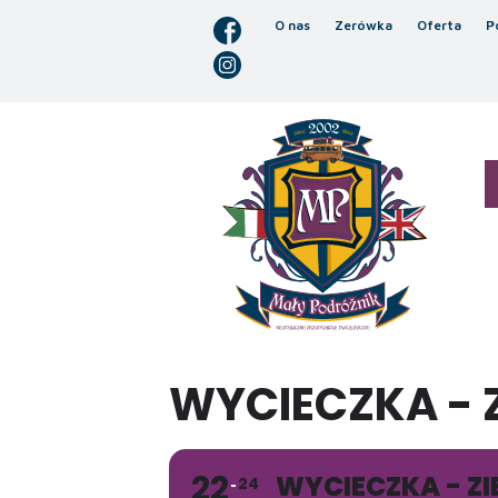
O nas
Zerówka
Oferta
P
WYCIECZKA - 
22
WYCIECZKA - Z
24