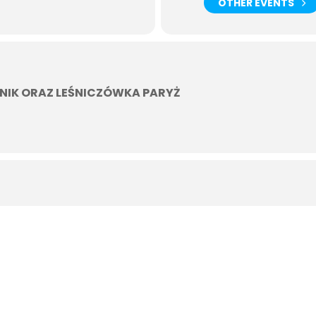
OTHER EVENTS
 poznawanie różnych technik lepienia z gliny, praca na kole garncarski
e, obiad i powrót do Warszawy.
NIK ORAZ LEŚNICZÓWKA PARYŻ