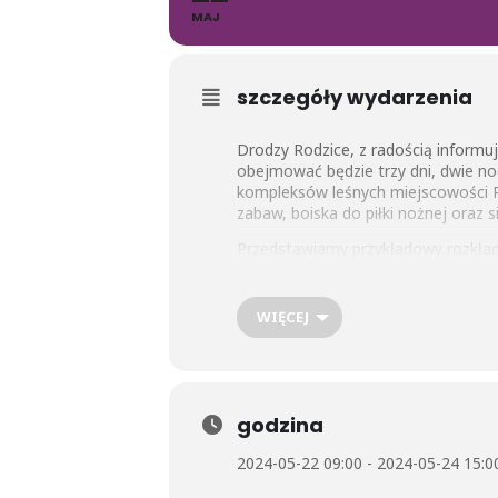
MAJ
szczegóły wydarzenia
Drodzy Rodzice, z radością informu
obejmować będzie trzy dni, dwie no
kompleksów leśnych miejscowości
zabaw, boiska do piłki nożnej oraz s
Przedstawiamy przykładowy rozkład 
Dzień 1.
WIĘCEJ
Przyjazd do Leśniczówki – powitani
ubijanie masła w kierzankach, miel
zrobionych produktów, podwieczorek 
zagrodzie 
Dzień 2.
godzina
Śniadanie, warsztaty przyrodnicze „ 
2024-05-22 09:00 - 2024-05-24 15:0
jego mieszkańców, poznawanie specyf
ze skarbów leśnych, które znalazł p