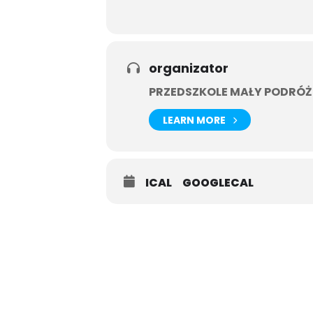
Dzień 3.
Śniadanie, warsztaty lepienia gliny,
zwierząt, spacer pożegnalny po lesi
organizator
PRZEDSZKOLE MAŁY PODRÓŻ
LEARN MORE
ICAL
GOOGLECAL