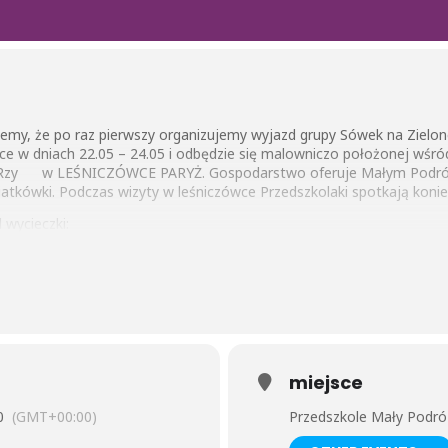
jemy, że po raz pierwszy organizujemy wyjazd grupy Sówek na Zielon
ce w dniach 22.05 – 24.05 i odbędzie się malowniczo położonej wśró
 Rzy w LEŚNICZÓWCE PARYŻ. Gospodarstwo oferuje Małym Podróżni
iatkówki. Podczas wizyty w leśniczówce Przedszkolaki spotkają konie, 
wycieczki:
e przez gospodarzy i zakwaterowanie, obiad, warsztaty zajęć dawnych
enie mąki na żarnie, wyrób i pieczenie podpłomyków, tworzenie zdr
w formie ogniska, gry i zabawy na terenie Leśniczówki, oprowadzenie
zwierząt, kolacja, d
miejsce
zielona lekcja w lesie”, wędrówka z leśnikiem w głąb lasu, warsztaty w
0
(GMT+00:00)
Przedszkole Mały Podró
iki pracy leśnika, obiad, warsztaty plastyczne ” skarby naszego la
odczas wędrówki, podwieczorek, zabawy na terenie leśniczówki, kolac