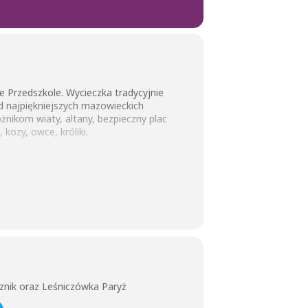
e Przedszkole. Wycieczka tradycyjnie
d najpiękniejszych mazowieckich
kom wiaty, altany, bezpieczny plac
kozy, owce, króliki.
 kulinarne – „zdrowe żywienie” –
owych smakołyków z samodzielnie
 po najbliższej okolicy i wizyta w
yskoteka.
 terenie i edukacja na temat życia lasu i
znik oraz Leśniczówka Paryż
su”. Każde dziecko tworzy własny obraz
ja.