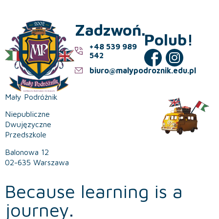
Zadzwoń.
Polub!
+48 539 989
542
biuro@malypodroznik.edu.pl
Mały Podróżnik
Niepubliczne
Dwujęzyczne
Przedszkole
Balonowa 12
02-635 Warszawa
Because learning is a
journey.