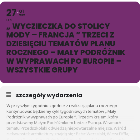
27
01
GRU
LIS
„ WYCZIECZKA DO STOLICY
MODY – FRANCJA ” TRZECI Z
DZIESIĘCIU TEMATÓW PLANU
ROCZNEGO – MAŁY PODRÓŻNIK
W WYPRAWACH PO EUROPIE –
WSZYSTKIE GRUPY
szczegóły wydarzenia
W przyszłym tygodniu zgodnie z realizacją planu rocznego
kontynuować będziemy cykl tygodniowych tematów „ Mały
Podróżnik w wyprawach po Europie ”. Trzecim krajem, który
przedstawimy Małym Podróżnikiem będzie Francja. W ramach
tematu Przedszkolaki odwiedzą niepowtarzalne miejsca. Wśród
ciekawostek architektury znajdą się : Pałac Wersalski, Wieża Eiffla,
Bazylika Sacre- Ceur, Gotycka Katedra, Piramida Luwru, Rzymski