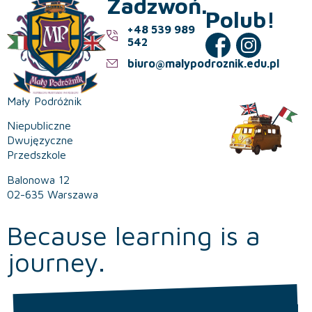
Zadzwoń.
Polub!
+48 539 989
542
biuro@malypodroznik.edu.pl
Mały Podróżnik
Niepubliczne
Dwujęzyczne
Przedszkole
Balonowa 12
02-635 Warszawa
Because learning is a
journey.