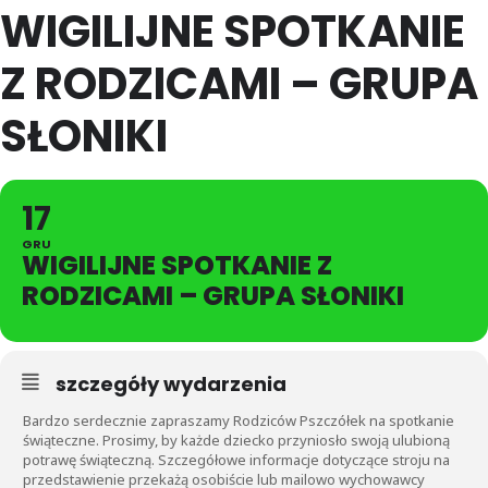
WIGILIJNE SPOTKANIE
Z RODZICAMI – GRUPA
SŁONIKI
17
GRU
WIGILIJNE SPOTKANIE Z
RODZICAMI – GRUPA SŁONIKI
szczegóły wydarzenia
Bardzo serdecznie zapraszamy Rodziców Pszczółek na spotkanie
świąteczne. Prosimy, by każde dziecko przyniosło swoją ulubioną
potrawę świąteczną. Szczegółowe informacje dotyczące stroju na
przedstawienie przekażą osobiście lub mailowo wychowawcy