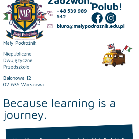
Zadzwoń.
Polub!
+48 539 989
542
biuro@malypodroznik.edu.pl
Mały Podróżnik
Niepubliczne
Dwujęzyczne
Przedszkole
Balonowa 12
02-635 Warszawa
Because learning is a
journey.