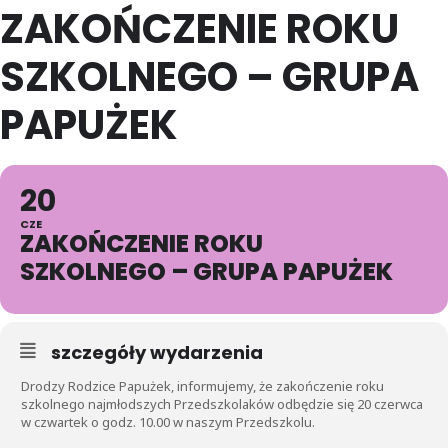
ZAKOŃCZENIE ROKU
SZKOLNEGO – GRUPA
PAPUŻEK
20
CZE
ZAKOŃCZENIE ROKU
SZKOLNEGO – GRUPA PAPUŻEK
szczegóły wydarzenia
Drodzy Rodzice Papużek, informujemy, że zakończenie roku
szkolnego najmłodszych Przedszkolaków odbędzie się 20 czerwca
w czwartek o godz. 10.00 w naszym Przedszkolu.