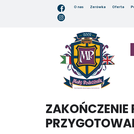
O nas
Zerówka
Oferta
P
ZAKOŃCZENIE 
PRZYGOTOWAN