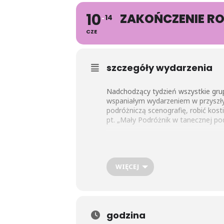
10
ZAKOŃCZENIE R
14
CZE
szczegóły wydarzenia
Nadchodzący tydzień wszystkie gru
wspaniałym wydarzeniem w przyszły
podróżniczą scenografię, robić kost
pt. „Mały Podróżnik w tanecznej p
WIĘCEJ
godzina