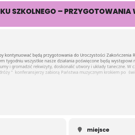
OKU SZKOLNEGO – PRZYGOTOWANIA 
py kontynuować będą przygotowania do Uroczystości Zakończenia R
m tygodniu wszystkie nasze działania poświęcone będą występowi na
iumy i gromadzić rekwizyty, doskonalić utwory i układy taneczne. W 
odróży ” konferansjerzy zabiorą Państwa muzycznym krokiem po świ
miejsce