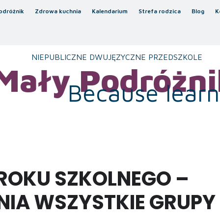
odróżnik
Zdrowa kuchnia
Kalendarium
Strefa rodzica
Blog
K
NIEPUBLICZNE DWUJĘZYCZNE PRZEDSZKOLE
Mały Podróżni
Because learni
ROKU SZKOLNEGO –
IA WSZYSTKIE GRUPY