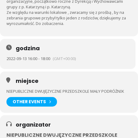
organizacyjne, początkowo roczne z Dyrekcją i Wychowawcami
grupy z p. Katarzyną i p. Katarzyną.
Ze względu na warunki lokalowe , zwracamy się z prośbą , by na
zebrania grupowe przybył tylko jeden z rodziców, dziękujemy za
wyrozumiałość. Do zobaczenia.
godzina
2022-09-13 16:00 - 18:00
(GMT+00:00)
miejsce
NIEPUBLICZNE DWUJĘZYCZNE PRZEDSZKOLE MAŁY PODRÓŻNIK
OTHER EVENTS
organizator
NIEPUBLICZNE DWUJĘZYCZNE PRZEDSZKOLE