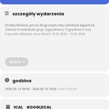
szczegóły wydarzenia
Drodzy Rodzice, po raz drugi w tym roku szkolnym wyjazd na
Zielone Przedszkole grup Tygrysków A, Tygrysków S oraz
Papużek odbędzie się w dniach 13.05.2026 – 15.05.2026.
https://www.google.com/maps/place/Parking+Pol
e+Mokotowskie/@52.2098213,20.9992513,17z/da
WIĘCEJ
ta=!3m1!4b1!4m6!3m5!1s0x471ecdba09cb327b:0x
d45c5faf22b2af4!8m2!3d52.2098213!4d20.999251
3!16s%2Fg%2F11qn5fqvj2?
godzina
entry=ttu&g_ep=EgoyMDI1MDkxNi4wIKXMDSoA
SAFQAw%3D%3D
2026-05-13 09:00 - 2026-05-15 16:00
(GMT+00:00)
Plan naszych leśnych przygód :
ICAL
GOOGLECAL