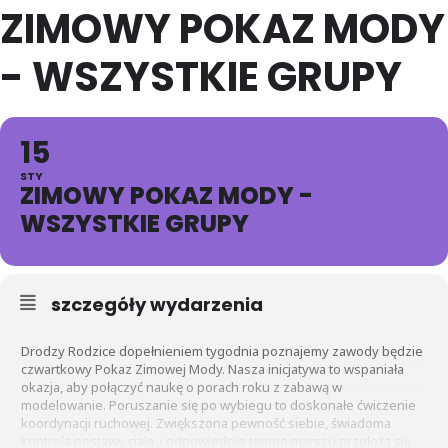
ZIMOWY POKAZ MODY
- WSZYSTKIE GRUPY
15
STY
ZIMOWY POKAZ MODY -
WSZYSTKIE GRUPY
szczegóły wydarzenia
Drodzy Rodzice dopełnieniem tygodnia poznajemy zawody będzie
czwartkowy Pokaz Zimowej Mody. Nasza inicjatywa to wspaniała
okazja, aby połączyć naukę o porach roku z zabawą w
modelowanie. Poruszanie się po wybiegu to doskonałe ćwiczenie
koordynacji ruchowej. Zwiększona pewność siebie, świadoma
kontrola postawy ciała i odpowiednie tempo marszu przełożą się