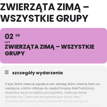
ZWIERZĄTA ZIMĄ –
WSZYSTKIE GRUPY
02
06
LUT
ZWIERZĄTA ZIMĄ – WSZYSTKIE
GRUPY
szczegóły wydarzenia
O tym, które zwierzę zapada w sen zimowy, które zmienia futro na
cieplejsze, a które odlatuje do ciepłych krajów, Mali Podróżnicy
dowiedzą się już w najbliższym tygodniu, realizując temat
dydaktyczny „Zwierzęta przygotowujące się do zimy ”.
Dopełnieniem tygodnia będą wspaniałe tematyczne prace
plastyczne – leśne makiety z użyciem szyszek i mchu, zwierzęta z