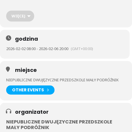
plasteliny w zimowej scenerii oraz sylwety mieszkańców lasu
wypełnione szlaczkami litero podobnymi.
WIĘCEJ
godzina
2026-02-02 08:00 - 2026-02-06 20:00
(GMT+00:00)
miejsce
NIEPUBLICZNE DWUJĘZYCZNE PRZEDSZKOLE MAŁY PODRÓŻNIK
OTHER EVENTS
organizator
NIEPUBLICZNE DWUJĘZYCZNE PRZEDSZKOLE
MAŁY PODRÓŻNIK